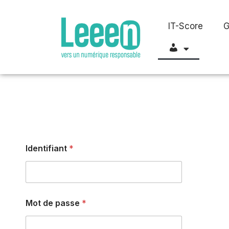
IT-Score
G
Aller
au
Compte
contenu
Identifiant
*
Mot de passe
*