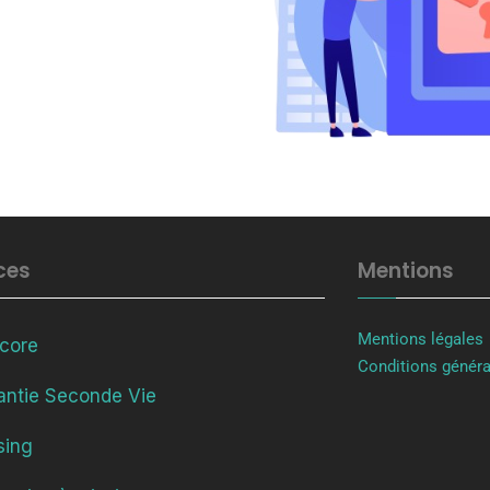
ces
Mentions
Mentions légales
Score
Conditions généra
antie Seconde Vie
sing